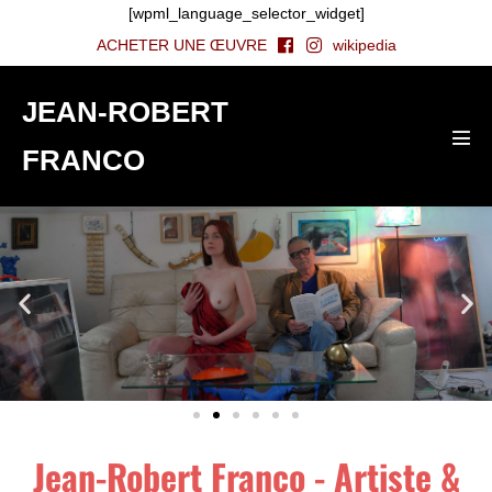
[wpml_language_selector_widget]
ACHETER UNE ŒUVRE
wikipedia
JEAN-ROBERT
FRANCO
Jean-Robert Franco - Artiste &