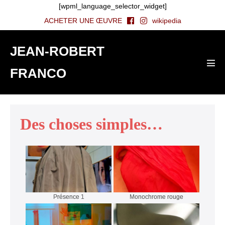
Aller
[wpml_language_selector_widget]
au
ACHETER UNE ŒUVRE
wikipedia
contenu
JEAN-ROBERT
FRANCO
basc
le
men
Des choses simples…
Présence 1
Monochrome rouge