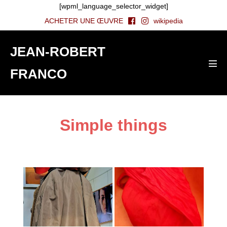
[wpml_language_selector_widget]
ACHETER UNE ŒUVRE
wikipedia
JEAN-ROBERT
FRANCO
Simple things