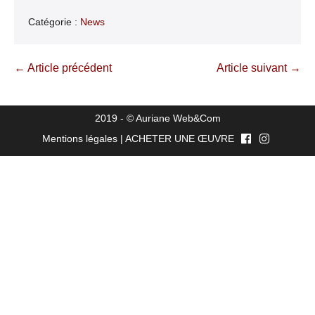
Catégorie :
News
Navigation
← Article précédent
Article suivant →
d’article
2019 - ©
Auriane Web&Com
Mentions légales
|
ACHETER UNE ŒUVRE