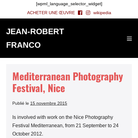
Aller
[wpml_language_selector_widget]
au
ACHETER UNE ŒUVRE
wikipedia
contenu
JEAN-ROBERT
FRANCO
basc
le
men
Mediterranean Photography
Festival, Nice
Publié le
15 novembre 2015
Is involved with work on the Nice Photography
Festival Mediterranean, from 21 September to 24
October 2012.