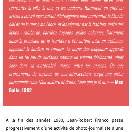
réinventer la ville, la mer et les couleurs. Rarement en effet un
artiste a œuvré avec autant d’intelligence pour confronter le bleu du
ciel et de la mer avec l’ocre, et les séparer par la fracture nette des
lignes : rambarde, barrière, façades, grilles, colonnes. Rarement
aussi la précision de la frontière a été autant mise en évidence,
opposant la lumière et l’ombre. Le corps des baigneurs apparaît
dans un tel jeu de surfaces comme un volume désincarné, objet
saisi dans sa matérialité, masse entre les masses. De ces
croisements de surface, de ces intersections surgit une vision
personnelle : une Nice austère et droite. Celle que je rêve.
» —
Max
Gallo, 1982
À la fin des années 1980, Jean-Robert Franco passe
progressivement d’une activité de photo-journaliste à une