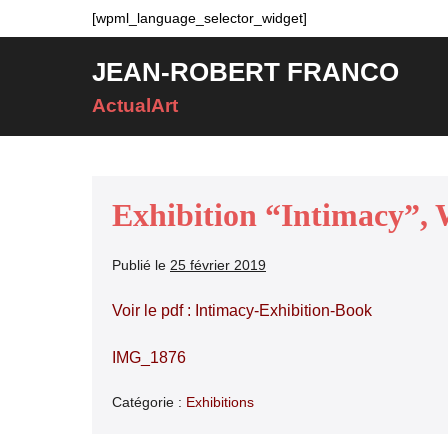
Aller
[wpml_language_selector_widget]
au
JEAN-ROBERT FRANCO
contenu
ActualArt
Exhibition “Intimacy”, W
Publié le
25 février 2019
Voir le pdf :
Intimacy-Exhibition-Book
IMG_1876
Catégorie :
Exhibitions