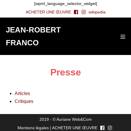
[wpml_language_selector_widget]
ACHETER UNE ŒUVRE
wikipedia
JEAN-ROBERT
FRANCO
Presse
Articles
Critiques
2019 - ©
Auriane Web&Com
Mentions légales
|
ACHETER UNE ŒUVRE